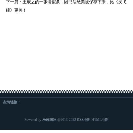
下一篇：
王献之的一张请假条，因书法绝美被保存下来，比《灵飞
经》更美！
友情链接：
Powered by
乐冠国际
@2013-2022
RSS地图
HTML地图