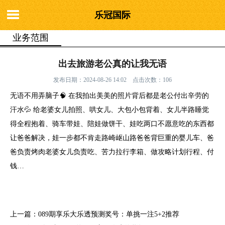
乐冠国际
业务范围
你的位置：
乐冠国际
>
业务范围
> 出去旅游老公真的让我无语
出去旅游老公真的让我无语
发布日期：2024-08-26 14:02 点击次数：106
无语不用弄脑子🧠 在我拍出美美的照片背后都是老公付出辛劳的
汗水💦 给老婆女儿拍照、哄女儿、大包小包背着、女儿半路睡觉
得全程抱着、骑车带娃、陪娃做饼干、娃吃两口不愿意吃的东西都
让爸爸解决，娃一步都不肯走路崎岖山路爸爸背巨重的婴儿车、爸
爸负责烤肉老婆女儿负责吃、苦力拉行李箱、做攻略计划行程、付
钱…
上一篇：
089期享乐大乐透预测奖号：单挑一注5+2推荐